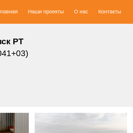
лавная
Наши проекты
О нас
Контакты
ск РТ
041+03)